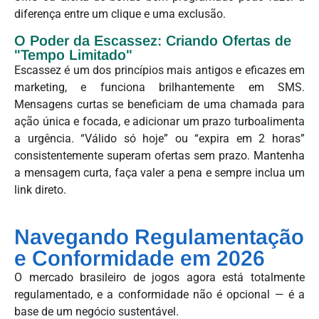
diferença entre um clique e uma exclusão.
O Poder da Escassez: Criando Ofertas de
"Tempo Limitado"
Escassez é um dos princípios mais antigos e eficazes em
marketing, e funciona brilhantemente em SMS.
Mensagens curtas se beneficiam de uma chamada para
ação única e focada, e adicionar um prazo turboalimenta
a urgência. “Válido só hoje” ou “expira em 2 horas”
consistentemente superam ofertas sem prazo. Mantenha
a mensagem curta, faça valer a pena e sempre inclua um
link direto.
Navegando Regulamentação
e Conformidade em 2026
O mercado brasileiro de jogos agora está totalmente
regulamentado, e a conformidade não é opcional — é a
base de um negócio sustentável.