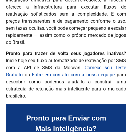
oferece a infraestrutura para executar fluxos de
reativação sofisticados sem a complexidade. E com
preços transparentes e de pagamento conforme o uso,
sem taxas ocultas, você pode começar pequeno e escalar
rapidamente — assim como o próprio mercado de jogos
do Brasil.
Pronto para trazer de volta seus jogadores inativos?
Inicie hoje seu fluxo automatizado de reativação por SMS
com a API de SMS da Mocean.
Comece seu Teste
Gratuito
ou
Entre em contato com a nossa equipe
para
descobrir como podemos ajudá-lo a construir uma
estratégia de retenção mais inteligente para o mercado
brasileiro.
Pronto para Enviar com
Mais Inteligência?