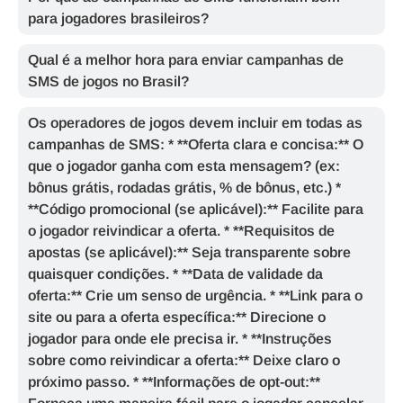
para jogadores brasileiros?
Qual é a melhor hora para enviar campanhas de
SMS de jogos no Brasil?
Os operadores de jogos devem incluir em todas as
campanhas de SMS: * **Oferta clara e concisa:** O
que o jogador ganha com esta mensagem? (ex:
bônus grátis, rodadas grátis, % de bônus, etc.) *
**Código promocional (se aplicável):** Facilite para
o jogador reivindicar a oferta. * **Requisitos de
apostas (se aplicável):** Seja transparente sobre
quaisquer condições. * **Data de validade da
oferta:** Crie um senso de urgência. * **Link para o
site ou para a oferta específica:** Direcione o
jogador para onde ele precisa ir. * **Instruções
sobre como reivindicar a oferta:** Deixe claro o
próximo passo. * **Informações de opt-out:**