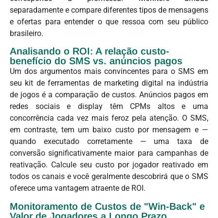
separadamente e compare diferentes tipos de mensagens
e ofertas para entender o que ressoa com seu público
brasileiro.
Analisando o ROI: A relação custo-
benefício do SMS vs. anúncios pagos
Um dos argumentos mais convincentes para o SMS em
seu kit de ferramentas de marketing digital na indústria
de jogos é a comparação de custos. Anúncios pagos em
redes sociais e display têm CPMs altos e uma
concorrência cada vez mais feroz pela atenção. O SMS,
em contraste, tem um baixo custo por mensagem e —
quando executado corretamente — uma taxa de
conversão significativamente maior para campanhas de
reativação. Calcule seu custo por jogador reativado em
todos os canais e você geralmente descobrirá que o SMS
oferece uma vantagem atraente de ROI.
Monitoramento de Custos de "Win-Back" e
Valor de Jogadores a Longo Prazo