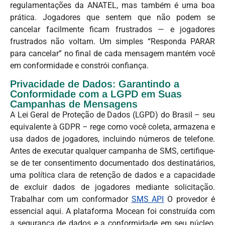
regulamentações da ANATEL, mas também é uma boa
prática. Jogadores que sentem que não podem se
cancelar facilmente ficam frustrados — e jogadores
frustrados não voltam. Um simples “Responda PARAR
para cancelar” no final de cada mensagem mantém você
em conformidade e constrói confiança.
Privacidade de Dados: Garantindo a
Conformidade com a LGPD em Suas
Campanhas de Mensagens
A Lei Geral de Proteção de Dados (LGPD) do Brasil – seu
equivalente à GDPR – rege como você coleta, armazena e
usa dados de jogadores, incluindo números de telefone.
Antes de executar qualquer campanha de SMS, certifique-
se de ter consentimento documentado dos destinatários,
uma política clara de retenção de dados e a capacidade
de excluir dados de jogadores mediante solicitação.
Trabalhar com um conformador
SMS API
O provedor é
essencial aqui. A plataforma Mocean foi construída com
a segurança de dados e a conformidade em seu núcleo,