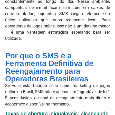
constantemente ao longo do dia. Nesse ambiente,
campanhas de e-mail ficam sem abrir em caixas de
entrada lotadas, enquanto o SMS chega diretamente no
único aplicativo que todos realmente leem. Para
operadoras de jogos online, isso não é um detalhe menor
– é uma vantagem estratégica esperando para ser
utilizada.
Por que o SMS é a
Ferramenta Definitiva de
Reengajamento para
Operadoras Brasileiras
Se você está falando sério sobre marketing de jogos
online no Brasil, SMS não é apenas um "agradável de ter".
É, sem dúvida, o canal de reengajamento mais direto e
econômico disponível no momento.
Taxas de abertura inigualáveis: alcançando