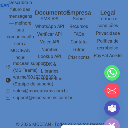
Descubra o
futuro das
Documentos
Empresa
Legal
mensagens
SMS API
Sobre
Termos e
— melhore
condições
WhatsApp API
Recursos
sua
Privacidade
Verificar API
FAQs
comunicação
Política de
Voice API
Contato
com a
reembolso
Number
Entrar
MOCEAN
PayPal Aceito
Lookup API
Criar conta
hoje!
mocean.support
SDK &
(MS Teams)
Libraries
wa.me/60173788399
Ferramentas
(Equipe de suporte)
sales@moceansms.com.br
support@moceansms.com.br
Ocultar chaty
English
© 2026 MOCEAN - Todos os direitos reservados