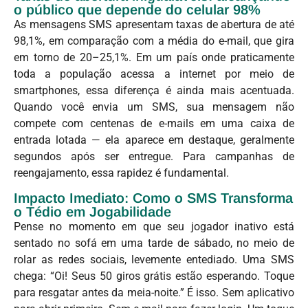
o público que depende do celular 98%
As mensagens SMS apresentam taxas de abertura de até
98,1%, em comparação com a média do e-mail, que gira
em torno de 20–25,1%. Em um país onde praticamente
toda a população acessa a internet por meio de
smartphones, essa diferença é ainda mais acentuada.
Quando você envia um SMS, sua mensagem não
compete com centenas de e-mails em uma caixa de
entrada lotada — ela aparece em destaque, geralmente
segundos após ser entregue. Para campanhas de
reengajamento, essa rapidez é fundamental.
Impacto Imediato: Como o SMS Transforma
o Tédio em Jogabilidade
Pense no momento em que seu jogador inativo está
sentado no sofá em uma tarde de sábado, no meio de
rolar as redes sociais, levemente entediado. Uma SMS
chega: “Oi! Seus 50 giros grátis estão esperando. Toque
para resgatar antes da meia-noite.” É isso. Sem aplicativo