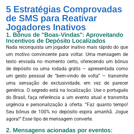
5 Estratégias Comprovadas
de SMS para Reativar
Jogadores Inativos
1. Bônus de "Boas-Vindas": Aproveitando
Incentivos de Depósito Localizados
Nada reconquista um jogador inativo mais rápido do que
um motivo convincente para voltar. Uma mensagem de
texto enviada no momento certo, oferecendo um bônus
de depósito ou uma rodada grátis — apresentada como
um gesto pessoal de “bem-vindo de volta” — transmite
uma sensação de exclusividade, em vez de parecer
genérica. O segredo está na localização. Use o português
do Brasil, faça referência a um evento atual e transmita
urgência e personalização à oferta. “Faz quanto tempo!
Seu bônus de 100% no depósito expira amanhã. Jogue
agora!” Esse tipo de mensagem converte.
2. Mensagens acionadas por eventos: