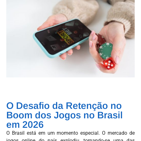
O Desafio da Retenção no
Boom dos Jogos no Brasil
em 2026
O Brasil está em um momento especial. O mercado de
jogos online do país explodiu, tornando-se uma das