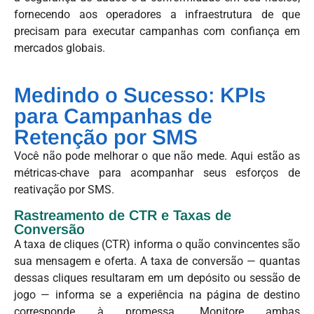
fornecendo aos operadores a infraestrutura de que
precisam para executar campanhas com confiança em
mercados globais.
Medindo o Sucesso: KPIs
para Campanhas de
Retenção por SMS
Você não pode melhorar o que não mede. Aqui estão as
métricas-chave para acompanhar seus esforços de
reativação por SMS.
Rastreamento de CTR e Taxas de
Conversão
A taxa de cliques (CTR) informa o quão convincentes são
sua mensagem e oferta. A taxa de conversão — quantas
dessas cliques resultaram em um depósito ou sessão de
jogo — informa se a experiência na página de destino
corresponde à promessa. Monitore ambas