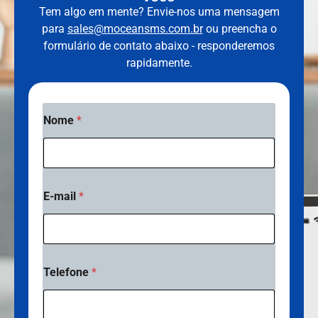
Tem algo em mente? Envie-nos uma mensagem
para
sales@moceansms.com.br
ou preencha o
formulário de contato abaixo - responderemos
rapidamente.
Nome
*
E-mail
*
m
Telefone
*
e
n
s
a