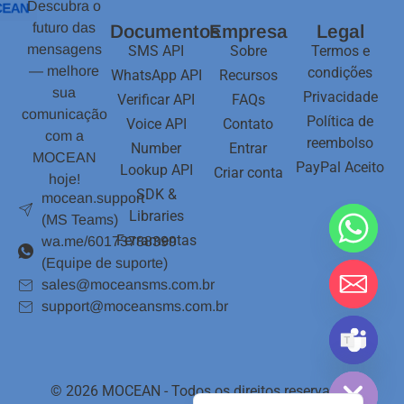
Descubra o
futuro das
Documentos
Empresa
Legal
mensagens
SMS API
Sobre
Termos e
— melhore
condições
WhatsApp API
Recursos
sua
Privacidade
Verificar API
FAQs
comunicação
Política de
Voice API
Contato
com a
reembolso
Number
Entrar
MOCEAN
PayPal Aceito
Lookup API
Criar conta
hoje!
SDK &
mocean.support
Libraries
(MS Teams)
Ferramentas
wa.me/60173788399
(Equipe de suporte)
sales@moceansms.com.br
support@moceansms.com.br
Ocultar chaty
English
© 2026 MOCEAN - Todos os direitos reservados