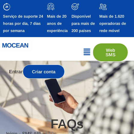
Serviço de suporte 24
Mais de 20
Disponível
Mais de 1.620
horas por dia, 7 dias
anos de
para mais de
operadoras de
por semana
experiência
200 países
rede móvel
Web
SMS
Entrar
Criar conta
FAQs
Início
»
SMS API
»
FAQs